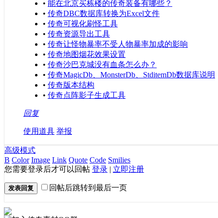
•
能在北京买栋楼的传奇装备有哪些？
•
传奇DBC数据库转换为Excel文件
•
传奇可视化刷怪工具
•
传奇资源导出工具
•
传奇让怪物暴率不受人物暴率加成的影响
•
传奇地图烟花效果设置
•
传奇沙巴克城没有血条怎么办？
•
传奇MagicDb、MonsterDb、StditemDb数据库说明
•
传奇版本结构
•
传奇点阵影子生成工具
回复
使用道具
举报
高级模式
B
Color
Image
Link
Quote
Code
Smilies
您需要登录后才可以回帖
登录
|
立即注册
回帖后跳转到最后一页
发表回复