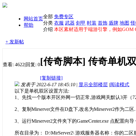
全部
免费专区
网站首页
分类
衣服
武器
剑甲
时装
首饰
盾牌
地图
怪
帮助
介绍
本区素材适用于端游引擎，例如GOM GE
+ 发新帖
[传奇脚本]
传奇单机
查看:
4622
|
回复:
0
[复制链接]
发表于 2022-6-17 18:45:10
|
显示全部楼层
|
阅读模式
以下是单机双区设置方法:
1、先找一个版本开区外网一切正常,游戏网关默认3开（7200 7
2、复制Mirserver文件在D盘下,改名为Mirserver2作为二区.
3、运行Mirserver2文件夹下的GameCenter.exe 点配
所在目录为： D:\MirServer2\ 游戏服务器名称：你的二