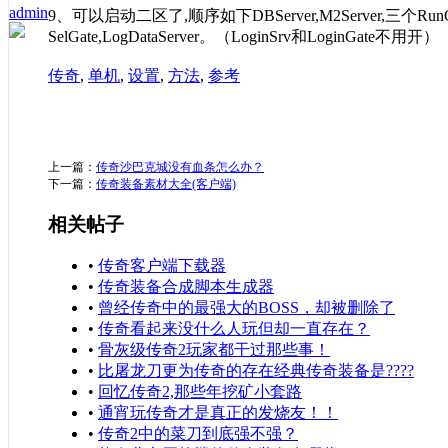
admin
9、可以启动二区了,顺序如下DBServer,M2Server,三个RunGa
SelGate,LogDataServer。（LoginSrv和LoginGate不用开）
传奇
,
单机
,
设置
,
方法
,
参考
上一篇：
传奇沙巴克城没有血条怎么办？
下一篇：
传奇装备素材大全(客户端)
相关帖子
•
传奇客户端下载器
•
传奇装备合成脚本生成器
•
曾经传奇中的最强大的BOSS，却被删除了
•
传奇看起来没什么人玩但却一直存在？
•
骨灰级传奇2玩家都干过那些事！
•
比屠龙刀更为传奇的存在经典传奇装备是????
•
回忆传奇2,那些年挖矿小套路
•
通宵玩传奇才是真正的发烧友！！
•
传奇2中的菜刀到底强不强？