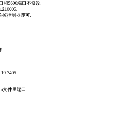
端口和5600端口不修改.
10005,
后关掉控制器即可.
.
4.19 7405
g.ini文件里端口