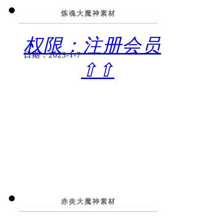
炼魂大魔神素材
权限：注册会员
日期：2023-1-7
⇧⇧
赤炎大魔神素材