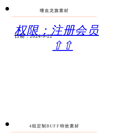
嗜血龙旗素材
权限：注册会员
日期：2024-9-22
⇧⇧
4组定制BUFF特效素材