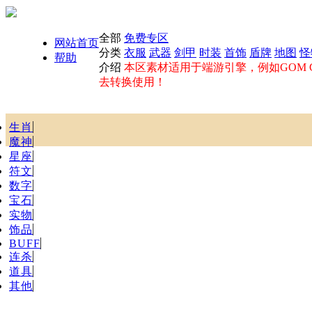
全部
免费专区
网站首页
分类
衣服
武器
剑甲
时装
首饰
盾牌
地图
怪
帮助
介绍
本区素材适用于端游引擎，例如GOM GE
去转换使用！
生肖
魔神
星座
符文
数字
宝石
实物
饰品
BUFF
连杀
道具
其他