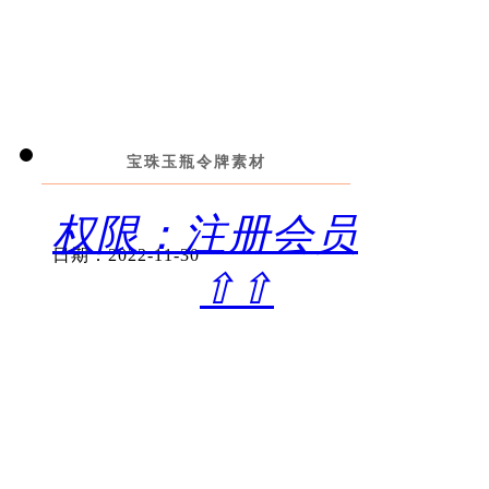
宝珠玉瓶令牌素材
权限：注册会员
日期：2022-11-30
⇧⇧