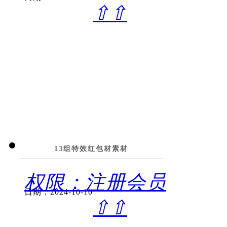
⇧⇧
13组特效红包材素材
权限：注册会员
日期：2024-10-10
⇧⇧