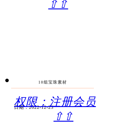
⇧⇧
10组宝珠素材
权限：注册会员
日期：2022-12-23
⇧⇧