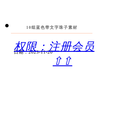
10组蓝色带文字珠子素材
权限：注册会员
日期：2023-11-20
⇧⇧