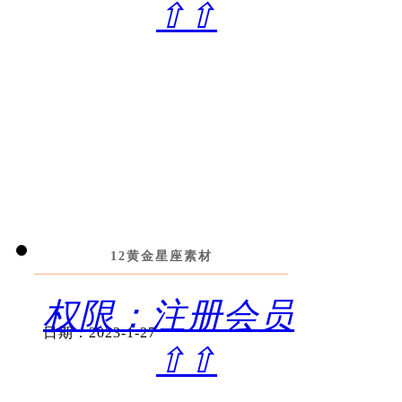
⇧⇧
12黄金星座素材
权限：注册会员
日期：2023-1-27
⇧⇧