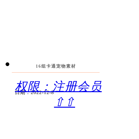
16组卡通宠物素材
权限：注册会员
日期：2022-12-8
⇧⇧