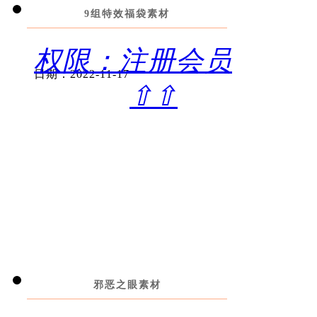
9组特效福袋素材
权限：注册会员
日期：2022-11-17
⇧⇧
邪恶之眼素材