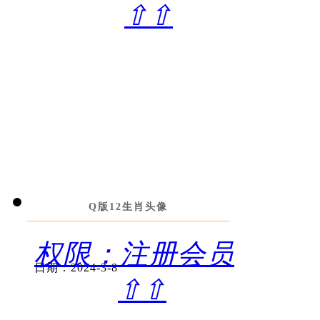
⇧⇧
Q版12生肖头像
权限：注册会员
日期：2024-3-8
⇧⇧