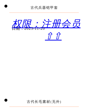
古代兵器铠甲套
权限：注册会员
日期：2023-11-20
⇧⇧
古代长毛素材(无外)