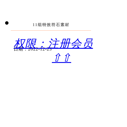
11组特效符石素材
权限：注册会员
日期：2022-12-23
⇧⇧