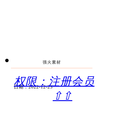
强火素材
权限：注册会员
日期：2022-12-23
⇧⇧