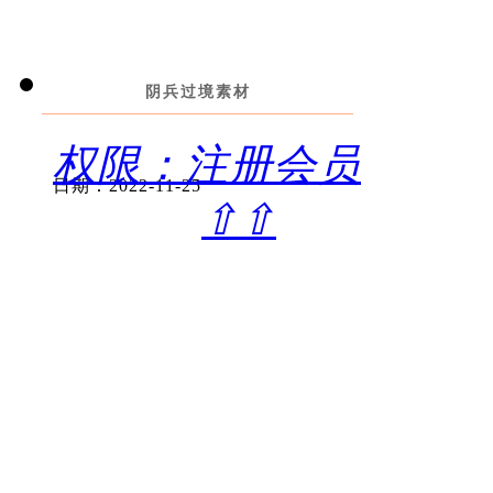
阴兵过境素材
权限：注册会员
日期：2022-11-25
⇧⇧