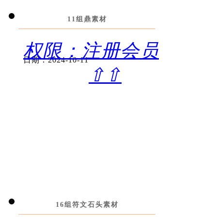
11组鼎素材
权限：注册会员
日期：2024-10-11
⇧⇧
16组符文石头素材