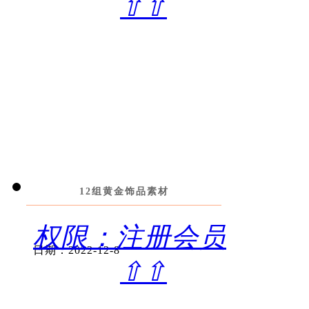
⇧⇧
12组黄金饰品素材
权限：注册会员
日期：2022-12-8
⇧⇧