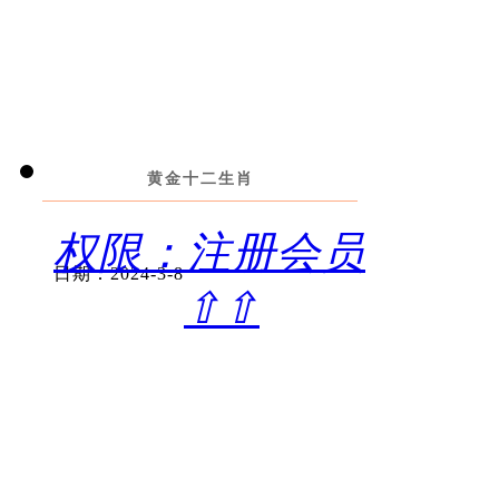
黄金十二生肖
权限：注册会员
日期：2024-3-8
⇧⇧