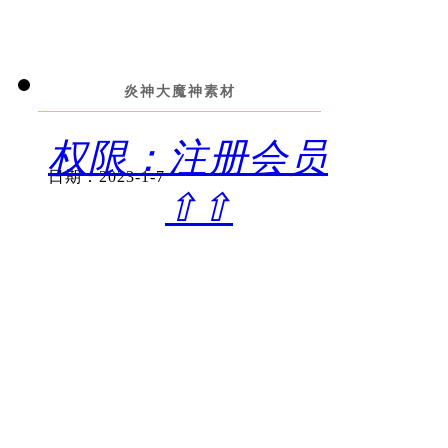
炎神大魔神素材
权限：注册会员
日期：2023-1-7
⇧⇧