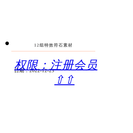
12组特效符石素材
权限：注册会员
日期：2022-12-23
⇧⇧