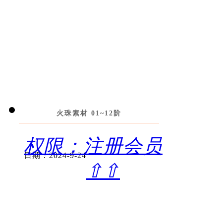
火珠素材 01~12阶
权限：注册会员
日期：2024-9-24
⇧⇧