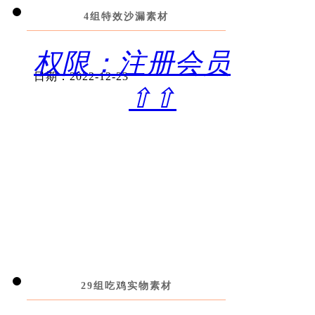
4组特效沙漏素材
权限：注册会员
日期：2022-12-23
⇧⇧
29组吃鸡实物素材