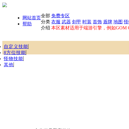
全部
免费专区
网站首页
分类
衣服
武器
剑甲
时装
首饰
盾牌
地图
怪
帮助
介绍
本区素材适用于端游引擎，例如GOM GE
自定义技能
8方位技能
怪物技能
其他