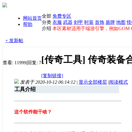
全部
免费专区
网站首页
分类
衣服
武器
剑甲
时装
首饰
盾牌
地图
怪
帮助
介绍
本区素材适用于端游引擎，例如GOM GE
+ 发新帖
[传奇工具]
传奇装备
查看:
11999
|
回复:
7
[复制链接]
发表于 2020-10-12 06:14:12
|
显示全部楼层
|
阅读模式
工具介绍
这个软件能干啥？