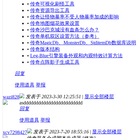
•
传奇可视化刷怪工具
•
传奇资源导出工具
•
传奇让怪物暴率不受人物暴率加成的影响
•
传奇地图烟花效果设置
•
传奇沙巴克城没有血条怎么办？
•
传奇单机双区设置方法（参考）
•
传奇MagicDb、MonsterDb、StditemDb数据库说明
•
传奇版本结构
•
Leg-Blue引擎装备外观和内观特效计算方法
•
传奇点阵影子生成工具
回复
使用道具
举报
发表于 2023-3-30 12:25:51
|
显示全部楼层
wazi828
asdddddddddddddddddddddddd
回复
使用道具
举报
发表于 2023-7-20 18:55:16
|
显示全部楼层
xcv7298427