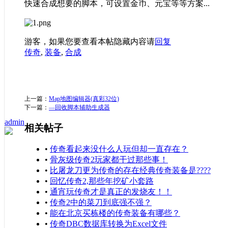
快速合成想要的脚本，可设置金币、元宝等等方案...
游客，如果您要查看本帖隐藏内容请
回复
传奇
,
装备
,
合成
上一篇：
Map地图编辑器(真彩32位)
下一篇：
—回收脚本辅助生成器
admin
相关帖子
•
传奇看起来没什么人玩但却一直存在？
•
骨灰级传奇2玩家都干过那些事！
•
比屠龙刀更为传奇的存在经典传奇装备是????
•
回忆传奇2,那些年挖矿小套路
•
通宵玩传奇才是真正的发烧友！！
•
传奇2中的菜刀到底强不强？
•
能在北京买栋楼的传奇装备有哪些？
•
传奇DBC数据库转换为Excel文件