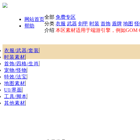
全部
免费专区
网站首页
分类
衣服
武器
剑甲
时装
首饰
盾牌
地图
怪
帮助
介绍
本区素材适用于端游引擎，例如GOM GE
衣服/武器/套装
时装素材
首饰/四格/生肖
宠物/怪物
特效/法宝
地图素材
UI/界面
工具/脚本
其他素材