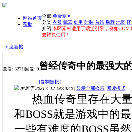
全部
免费专区
网站首页
分类
衣服
武器
剑甲
时装
首饰
盾牌
地图
怪
帮助
介绍
本区素材适用于端游引擎，例如GOM GE
去转换使用！
+ 发新帖
曾经传奇中的最强大的
查看:
3271
|
回复:
0
[复制链接]
发表于 2021-4-12 19:48:40
|
显示全部楼层
|
阅读模式
热血传奇里存在大量的
和BOSS就是游戏中的
一些有难度的BOSS虽