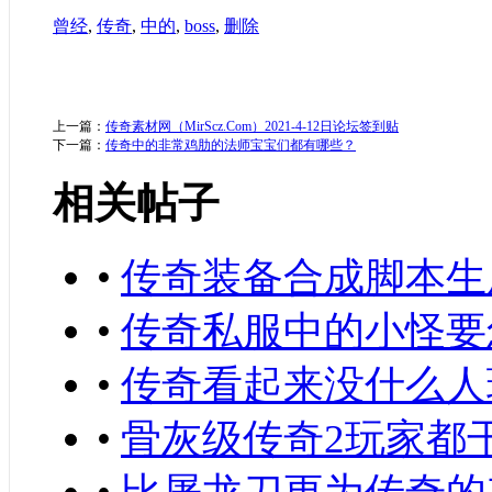
曾经
,
传奇
,
中的
,
boss
,
删除
上一篇：
传奇素材网（MirScz.Com）2021-4-12日论坛签到贴
下一篇：
传奇中的非常鸡肋的法师宝宝们都有哪些？
相关帖子
•
传奇装备合成脚本生
•
传奇私服中的小怪要
•
传奇看起来没什么人
•
骨灰级传奇2玩家都