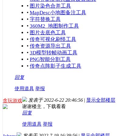
•
图片染色合并工具
•
MapDesc小地图备注工具
•
字符替换工具
•
360M2_地图制作工具
•
图片去底色工具
•
传奇可视化刷怪工具
•
传奇资源导出工具
•
3D模型转帧动画工具
•
PNG智能分割工具
•
传奇点阵影子生成工具
回复
使用道具
举报
发表于 2022-6-22 20:46:56
|
显示全部楼层
贪玩游戏
谢谢楼主，下载看看
回复
使用道具
举报
发表于 2022-7-19 16:39:56
|
显示全部楼层