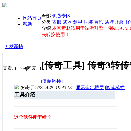
全部
免费专区
网站首页
分类
衣服
武器
剑甲
时装
首饰
盾牌
地图
怪
帮助
介绍
本区素材适用于端游引擎，例如GOM GE
去转换使用！
+ 发新帖
[传奇工具]
传奇3转传
查看:
11769
|
回复:
8
[复制链接]
发表于 2022-4-29 19:43:04
|
显示全部楼层
|
阅读模式
工具介绍
这个软件能干啥？