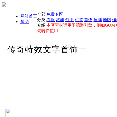
全部
免费专区
网站首页
分类
衣服
武器
剑甲
时装
首饰
盾牌
地图
怪
帮助
介绍
本区素材适用于端游引擎，例如GOM GE
去转换使用！
传奇特效文字首饰一